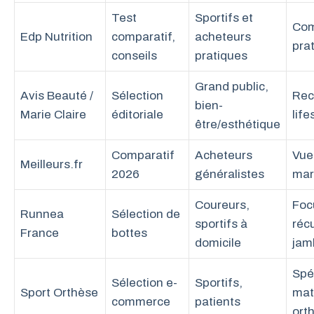
Test
Sportifs et
Com
Edp Nutrition
comparatif,
acheteurs
prat
conseils
pratiques
Grand public,
Avis Beauté /
Sélection
Rec
bien-
Marie Claire
éditoriale
life
être/esthétique
Comparatif
Acheteurs
Vue
Meilleurs.fr
2026
généralistes
mar
Coureurs,
Foc
Runnea
Sélection de
sportifs à
réc
France
bottes
domicile
jam
Spé
Sélection e-
Sportifs,
Sport Orthèse
mat
commerce
patients
ort