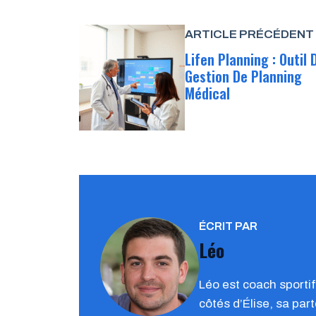
ARTICLE PRÉCÉDENT
Lifen Planning : Outil 
Gestion De Planning
Médical
ÉCRIT PAR
Léo
Léo est coach sporti
côtés d’Élise, sa par