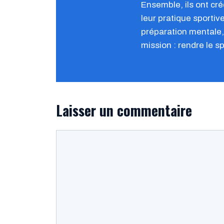
Ensemble, ils ont c
leur pratique sportiv
préparation mentale, 
mission : rendre le s
Laisser un commentaire
Commentaire