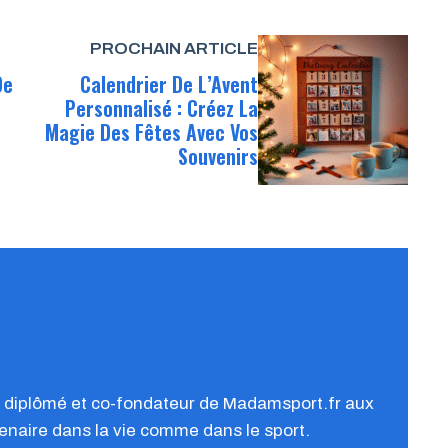
PROCHAIN ARTICLE
De
Calendrier De L’Avent
Personnalisé : Créez La
Magie Des Fêtes Avec Vos
Souvenirs
f diplômé et co-fondateur de Madamsport.fr aux
tenaire dans la vie comme dans le sport.