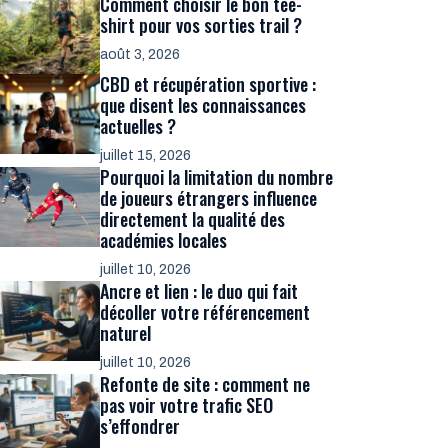
Comment choisir le bon tee-
shirt pour vos sorties trail ?
août 3, 2026
CBD et récupération sportive :
que disent les connaissances
actuelles ?
juillet 15, 2026
Pourquoi la limitation du nombre
de joueurs étrangers influence
directement la qualité des
académies locales
juillet 10, 2026
Ancre et lien : le duo qui fait
décoller votre référencement
naturel
juillet 10, 2026
Refonte de site : comment ne
pas voir votre trafic SEO
s’effondrer