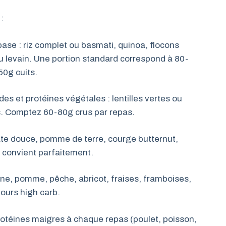
:
ase : riz complet ou basmati, quinoa, flocons
u levain. Une portion standard correspond à 80-
50g cuits.
es et protéines végétales : lentilles vertes ou
es. Comptez 60-80g crus par repas.
ate douce, pomme de terre, courge butternut,
 convient parfaitement.
ane, pomme, pêche, abricot, fraises, framboises,
jours high carb.
otéines maigres à chaque repas (poulet, poisson,