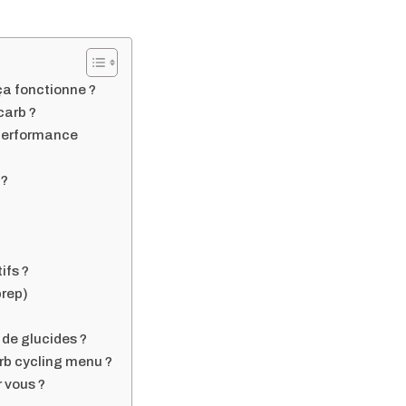
ça fonctionne ?
carb ?
a performance
 ?
ifs ?
prep)
 de glucides ?
rb cycling menu ?
r vous ?