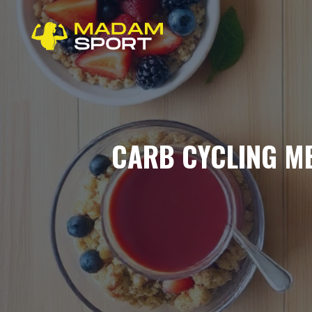
Aller
au
contenu
CARB CYCLING ME